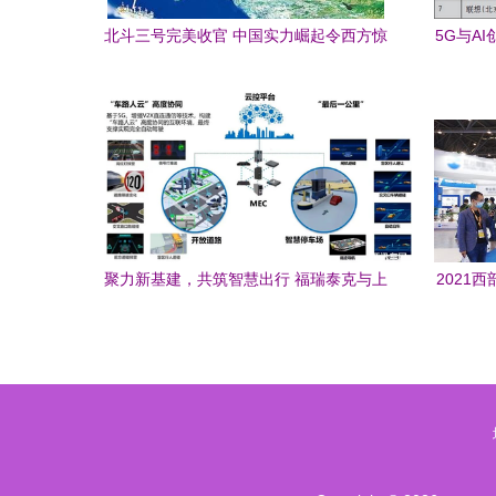
北斗三号完美收官 中国实力崛起令西方惊
5G与A
呼“太快了”
聚力新基建，共筑智慧出行 福瑞泰克与上
2021
海智能网联汽车技术中心携手推进通信技
术研发