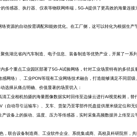
的传感器、执行器、仪表等物联网终端，5G-A提供了更高效的海量连
实现网络资源的自动按需调配和能效优化。在工厂侧，这可以转化为根据生
聚焦湖北省内汽车制造、电子信息、装备制造等优势产业，开展了一系列卓
内多个重点工业园区部署了5G-A试验网络，针对工业场景特有的多径
间敏感网络）、工业PON等现有工业网络技术融合，打造能够满足不同层
移动选择从痛点明确、价值显著的场景切入：
现高清工业相机拍摄的海量图像数据实时回传至边缘云进行AI视觉检测，
AGV（自动导引运输车）、叉车、货架乃至零部件托盘提供厘米级定位和
键生产设备上的振动、温度、压力等传感器，实时采集高频数据并上传至云
角色，联合设备制造商、工业软件企业、系统集成商、高校及科研院所，共