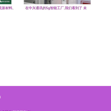
克新材料,
在中兴通讯的5g智能工厂,我们看到了 未
展
来 丨南京新质观④
4