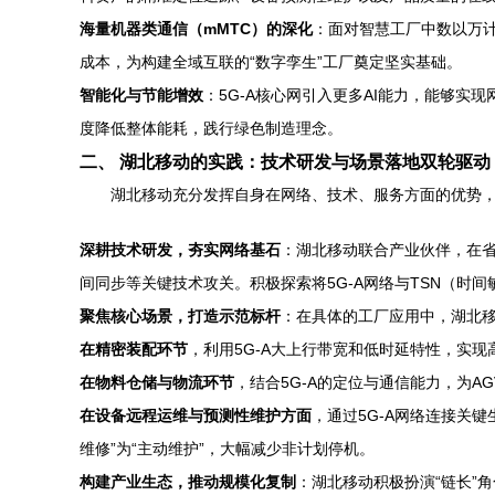
海量机器类通信（mMTC）的深化
：面对智慧工厂中数以万计
成本，为构建全域互联的“数字孪生”工厂奠定坚实基础。
智能化与节能增效
：5G-A核心网引入更多AI能力，能够
度降低整体能耗，践行绿色制造理念。
二、 湖北移动的实践：技术研发与场景落地双轮驱动
湖北移动充分发挥自身在网络、技术、服务方面的优势，
深耕技术研发，夯实网络基石
：湖北移动联合产业伙伴，在省
间同步等关键技术攻关。积极探索将5G-A网络与TSN（时
聚焦核心场景，打造示范标杆
：在具体的工厂应用中，湖北
在精密装配环节
，利用5G-A大上行带宽和低时延特性，实
在物料仓储与物流环节
，结合5G-A的定位与通信能力，为
在设备远程运维与预测性维护方面
，通过5G-A网络连接关
维修”为“主动维护”，大幅减少非计划停机。
构建产业生态，推动规模化复制
：湖北移动积极扮演“链长”