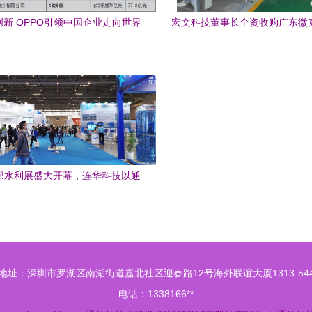
I创新 OPPO引领中国企业走向世界
宏文科技董事长全资收购广东微
舞台
追加1.5亿扩大产业链发
西部水利展盛大开幕，连华科技以通
信技术研发引领行业创新
地址：深圳市罗湖区南湖街道嘉北社区迎春路12号海外联谊大厦1313-54
电话：1338166**