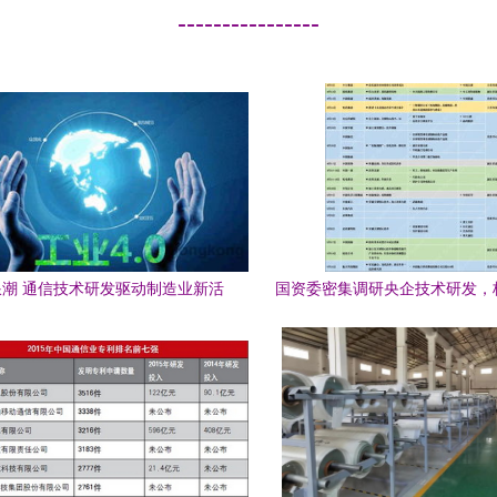
----------------
潮 通信技术研发驱动制造业新活
国资委密集调研央企技术研发，
力
创新迎来新契机