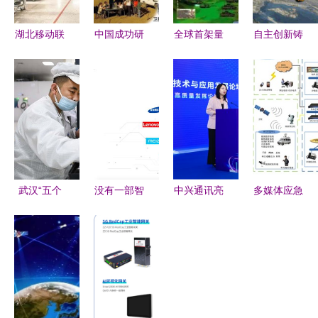
湖北移动联
中国成功研
全球首架量
自主创新铸
手中信科构
发全球领先
子无人机横
就天网 中
建工业互联
的融合卫星
空出世，南
国北斗卫星
网生态圈，
移动通信系
京大学引领
导航系统的
打造可复制
统 技术突
安全通信新
技术研发与
推广的“5G
破与应用前
纪元
通信突破
智慧工
景
厂”样板工
武汉“五个
没有一部智
中兴通讯亮
多媒体应急
程
中心”建设
能手机能躲
相2024中
指挥调度系
开局冲刺
过高通的通
国无线电技
统通信技术
5G车间满
信技术研发
术与应用发
研发 构建
负荷运转，
镰刀
展论坛，共
高效协同的
科研团队攻
绘5G-A创
智慧应急体